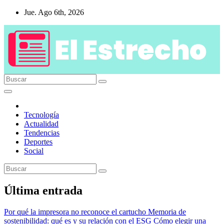
Saltar
Jue. Ago 6th, 2026
al
contenido
Tecnología
Actualidad
Tendencias
Deportes
Social
Última entrada
Por qué la impresora no reconoce el cartucho
Memoria de
sostenibilidad: qué es y su relación con el ESG
Cómo elegir una