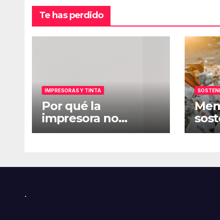
Te has perdido
IMPRESORAS Y TINTA
SOSTENI
Por qué la
Mem
impresora no
sost
reconoce el
es y
cartucho
el E
.