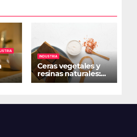
USTRIA
INDUSTRIA
a
Ceras vegetales y
resinas naturales:
a de
soluciones
rro
sostenibles para
formulaciones
industriales