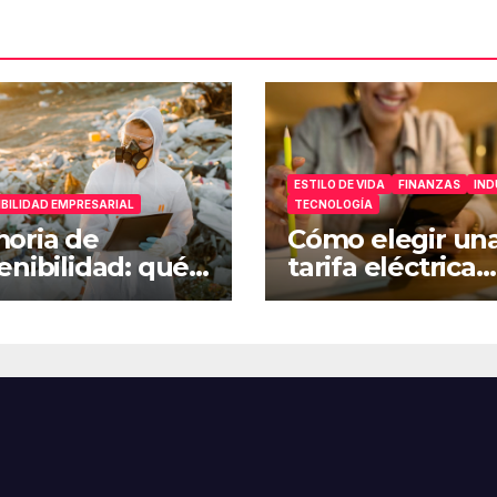
ESTILO DE VIDA
FINANZAS
IND
BILIDAD EMPRESARIAL
TECNOLOGÍA
oria de
Cómo elegir un
enibilidad: qué
tarifa eléctrica
 su relación con
mejor con ayud
SG
una app de aho