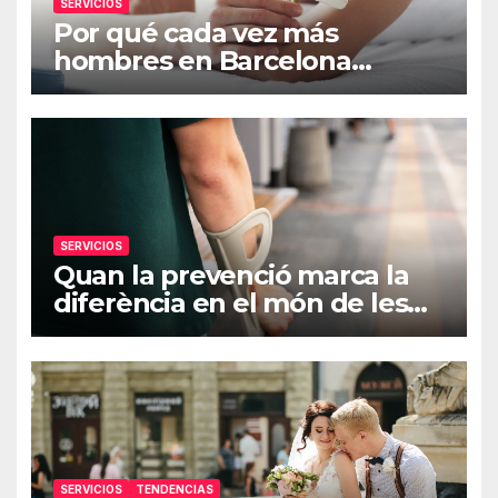
SERVICIOS
Por qué cada vez más
hombres en Barcelona
buscan experiencias de
masaje consciente y sensorial
SERVICIOS
Quan la prevenció marca la
diferència en el món de les
assegurances
SERVICIOS
TENDENCIAS