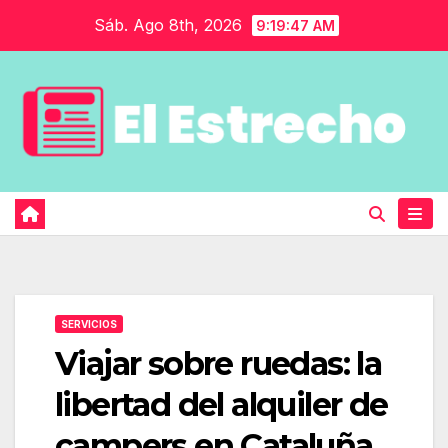
Saltar
Sáb. Ago 8th, 2026
9:19:48 AM
al
contenido
SERVICIOS
Viajar sobre ruedas: la
libertad del alquiler de
campers en Cataluña