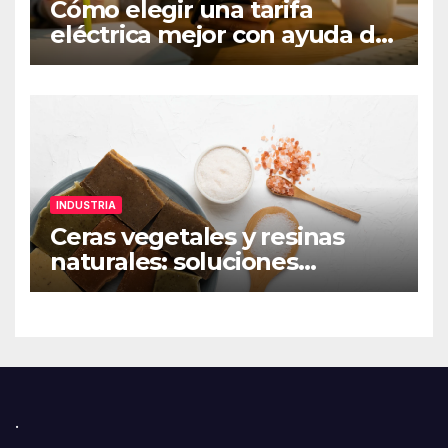
Cómo elegir una tarifa
eléctrica mejor con ayuda de
una app de ahorro
INDUSTRIA
Ceras vegetales y resinas
naturales: soluciones
sostenibles para
formulaciones industriales
.