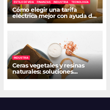
ESTILO DE VIDA
FINANZAS
INDUSTRIA
TECNOLOGÍA
Cómo elegir una tarifa
eléctrica mejor con ayuda de
una app de ahorro
INDUSTRIA
Ceras vegetales y resinas
naturales: soluciones
sostenibles para
formulaciones industriales