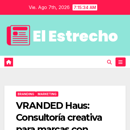
Saltar
Vie. Ago 7th, 2026
7:15:35 AM
al
contenido
BRANDING
MARKETING
VRANDED Haus:
Consultoría creativa
para marcas con