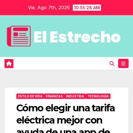
Saltar
Vie. Ago 7th, 2026
10:55:29 AM
al
contenido
ESTILO DE VIDA
FINANZAS
INDUSTRIA
TECNOLOGÍA
Cómo elegir una tarifa
eléctrica mejor con
ayuda de una app de