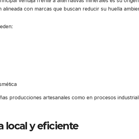
incipal ventaja frente a alternativas minerales es su origen
ón alineada con marcas que buscan reducir su huella ambien
ueden:
smética
ueñas producciones artesanales como en procesos industrial
a local y eficiente