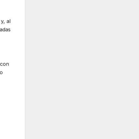
y, al
nadas
 con
to